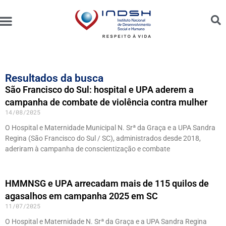
Unidades Administradas
Trabalhe Conosco
Canal de Ética e Bioética
Resultados da busca
São Francisco do Sul: hospital e UPA aderem a
campanha de combate de violência contra mulher
14/08/2025
O Hospital e Maternidade Municipal N. Srª da Graça e a UPA Sandra
Regina (São Francisco do Sul / SC), administrados desde 2018,
aderiram à campanha de conscientização e combate
HMMNSG e UPA arrecadam mais de 115 quilos de
agasalhos em campanha 2025 em SC
11/07/2025
O Hospital e Maternidade N. Srª da Graça e a UPA Sandra Regina