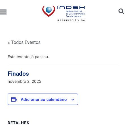
Unidades Administradas
Trabalhe Conosco
Canal de Ética e Bioética
« Todos Eventos
Este evento já passou.
Finados
novembro 2, 2025
Adicionar ao calendário
DETALHES