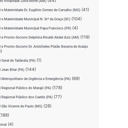
(44)
o Hospitalar Zona Norte (AM)
(41)
l e Maternidade Dr. Eugênio Gomes de Carvalho (MG)
(104)
l e Maternidade Municipal N. Srª da Graça (SC)
(4)
l e Maternidade Municipal Papa Francisco (PR)
(119)
l e Pronto-Socorro Delphina Rinaldi Abdel Aziz (AM)
 e Pronto-Socorro Dr. Aristóteles Platão Bezerra de Araújo
)
(1)
 Geral de Tailândia (PA)
(144)
 Jean Bitar (PA)
(69)
l Metropolitano de Urgência e Emergência (PA)
(178)
l Regional Público do Marajó (PA)
(77)
l Regional Público dos Caetés (PA)
(28)
l São Vicente de Paulo (MG)
(188)
(4)
ional