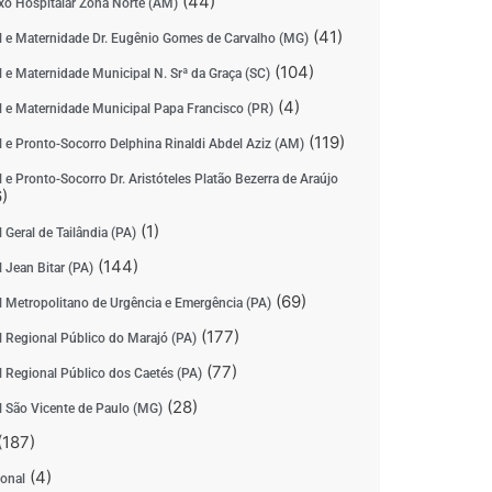
(44)
o Hospitalar Zona Norte (AM)
(41)
l e Maternidade Dr. Eugênio Gomes de Carvalho (MG)
(104)
l e Maternidade Municipal N. Srª da Graça (SC)
(4)
l e Maternidade Municipal Papa Francisco (PR)
(119)
l e Pronto-Socorro Delphina Rinaldi Abdel Aziz (AM)
 e Pronto-Socorro Dr. Aristóteles Platão Bezerra de Araújo
)
(1)
 Geral de Tailândia (PA)
(144)
 Jean Bitar (PA)
(69)
l Metropolitano de Urgência e Emergência (PA)
(177)
l Regional Público do Marajó (PA)
(77)
l Regional Público dos Caetés (PA)
(28)
l São Vicente de Paulo (MG)
(187)
(4)
ional