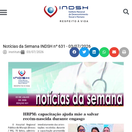
Unidades Administradas
Trabalhe Conosco
Canal de Ética e Bioética
Notícias da Semana INDSH nº 631 - 03/07/2026
instituto
03/07/2026