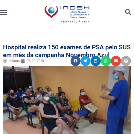
Unidades Administradas
Trabalhe Conosco
Canal de Ética e Bioética
Hospital realiza 150 exames de PSA pelo SUS
em mês da campanha Novembro Azul
delamar
07/12/2020