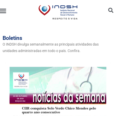
Unidades Administradas
Trabalhe Conosco
Canal de Ética e Bioética
Boletins
O INDSH divulga semanalmente as principais atividades das
unidades administradas em todo o país. Confira.