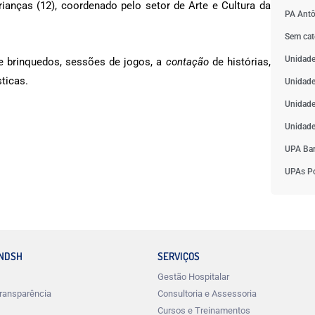
nças (12), coordenado pelo setor de Arte e Cultura da
PA Antô
Sem cat
Unidade
e brinquedos, sessões de jogos, a
contação
de histórias,
ticas.
Unidade
Unidade
Unidade
UPA Bar
UPAs Po
INDSH
SERVIÇOS
Gestão Hospitalar
ransparência
Consultoria e Assessoria
Cursos e Treinamentos