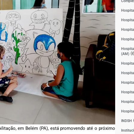
Complex
Hospita
Hospita
Hospita
Hospita
Hospital
(6
(AM)
Hospital
Hospital
Hospita
Hospita
Hospita
Hospita
INDSH
bilitação, em Belém (PA), está promovendo até o próximo
Instituc