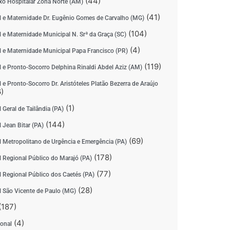
(44)
o Hospitalar Zona Norte (AM)
(41)
l e Maternidade Dr. Eugênio Gomes de Carvalho (MG)
(104)
l e Maternidade Municipal N. Srª da Graça (SC)
(4)
l e Maternidade Municipal Papa Francisco (PR)
(119)
l e Pronto-Socorro Delphina Rinaldi Abdel Aziz (AM)
 e Pronto-Socorro Dr. Aristóteles Platão Bezerra de Araújo
)
(1)
 Geral de Tailândia (PA)
(144)
 Jean Bitar (PA)
(69)
l Metropolitano de Urgência e Emergência (PA)
(178)
l Regional Público do Marajó (PA)
(77)
l Regional Público dos Caetés (PA)
(28)
l São Vicente de Paulo (MG)
(187)
(4)
ional