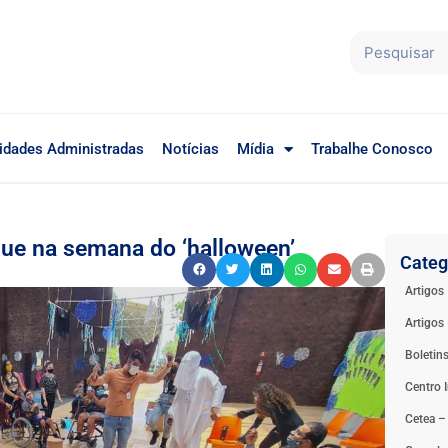
idades Administradas
Notícias
Mídia
Trabalhe Conosco
que na semana do ‘halloween’
Categ
Artigos
Artigos 
Boletin
Centro I
Cetea –