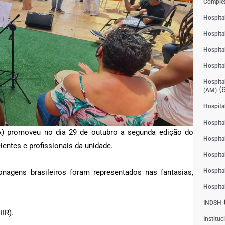
Complex
Hospita
Hospita
Hospita
Hospita
Hospital
(6
(AM)
Hospital
Hospital
PA) promoveu no dia 29 de outubro a segunda edição do
Hospita
cientes e profissionais da unidade.
Hospita
Hospita
nagens brasileiros foram representados nas fantasias,
Hospita
INDSH
IR).
Instituc