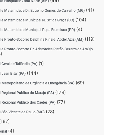
(44)
o Hospitalar Zona Norte (AM)
(41)
l e Maternidade Dr. Eugênio Gomes de Carvalho (MG)
(104)
l e Maternidade Municipal N. Srª da Graça (SC)
(4)
l e Maternidade Municipal Papa Francisco (PR)
(119)
l e Pronto-Socorro Delphina Rinaldi Abdel Aziz (AM)
 e Pronto-Socorro Dr. Aristóteles Platão Bezerra de Araújo
)
(1)
 Geral de Tailândia (PA)
(144)
 Jean Bitar (PA)
(69)
l Metropolitano de Urgência e Emergência (PA)
(178)
l Regional Público do Marajó (PA)
(77)
l Regional Público dos Caetés (PA)
(28)
l São Vicente de Paulo (MG)
(187)
(4)
ional