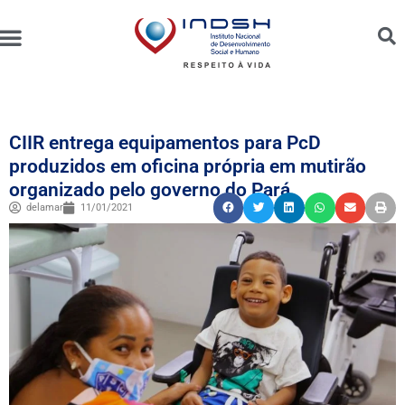
Unidades Administradas
Trabalhe Conosco
Canal de Ética e Bioética
CIIR entrega equipamentos para PcD
produzidos em oficina própria em mutirão
organizado pelo governo do Pará
delamar
11/01/2021