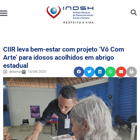
Unidades Administradas
Trabalhe Conosco
Canal de Ética e Bioética
CIIR leva bem-estar com projeto ‘Vô Com
Arte’ para idosos acolhidos em abrigo
estadual
delamar
15/04/2025