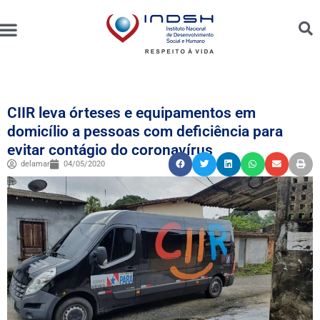
Unidades Administradas
Trabalhe Conosco
Canal de Ética e Bioética
CIIR leva órteses e equipamentos em
domicílio a pessoas com deficiência para
evitar contágio do coronavírus
delamar
04/05/2020