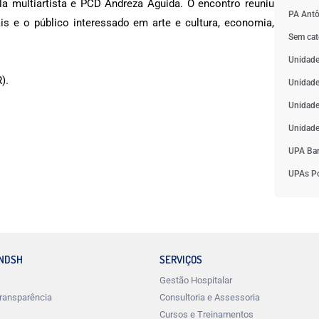
la multiartista e PCD Andreza Aguida. O encontro reuniu
PA Antô
rais e o público interessado em arte e cultura, economia,
Sem cat
Unidade
).
Unidade
Unidade
Unidade
UPA Bar
UPAs Po
INDSH
SERVIÇOS
Gestão Hospitalar
ransparência
Consultoria e Assessoria
Cursos e Treinamentos