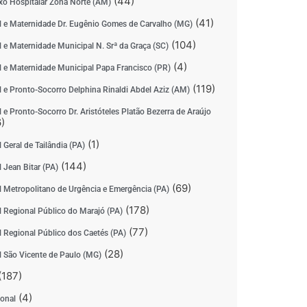
(44)
o Hospitalar Zona Norte (AM)
(41)
l e Maternidade Dr. Eugênio Gomes de Carvalho (MG)
(104)
l e Maternidade Municipal N. Srª da Graça (SC)
(4)
l e Maternidade Municipal Papa Francisco (PR)
(119)
l e Pronto-Socorro Delphina Rinaldi Abdel Aziz (AM)
 e Pronto-Socorro Dr. Aristóteles Platão Bezerra de Araújo
)
(1)
 Geral de Tailândia (PA)
(144)
 Jean Bitar (PA)
(69)
l Metropolitano de Urgência e Emergência (PA)
(178)
l Regional Público do Marajó (PA)
(77)
l Regional Público dos Caetés (PA)
(28)
l São Vicente de Paulo (MG)
(187)
(4)
ional