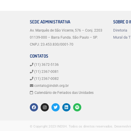
SEDE ADMINISTRATIVA
SOBRE O 
Diretoria
Av. Marquês de São Vicente, 576 – Conj. 2203
Mural da T
01139-000 – Barra Funda. São Paulo – SP.
CNPJ: 23.453.830/0001-70
CONTATOS
(11) 3672-5136
(11) 2367-0081
(11) 2367-0082
contato@indsh.org.br
Calendário de Feriados das Unidades
© Copyright 2023 INDSH.
Todos os direitos reservados.
Desenvolvi