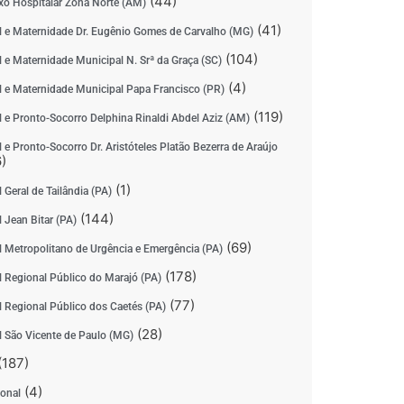
(44)
o Hospitalar Zona Norte (AM)
(41)
l e Maternidade Dr. Eugênio Gomes de Carvalho (MG)
(104)
l e Maternidade Municipal N. Srª da Graça (SC)
(4)
l e Maternidade Municipal Papa Francisco (PR)
(119)
l e Pronto-Socorro Delphina Rinaldi Abdel Aziz (AM)
 e Pronto-Socorro Dr. Aristóteles Platão Bezerra de Araújo
)
(1)
 Geral de Tailândia (PA)
(144)
 Jean Bitar (PA)
(69)
l Metropolitano de Urgência e Emergência (PA)
(178)
l Regional Público do Marajó (PA)
(77)
l Regional Público dos Caetés (PA)
(28)
l São Vicente de Paulo (MG)
(187)
(4)
ional