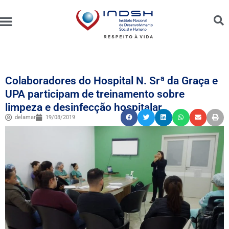
Unidades Administradas
Trabalhe Conosco
Canal de Ética e Bioética
Colaboradores do Hospital N. Srª da Graça e
UPA participam de treinamento sobre
limpeza e desinfecção hospitalar
delamar
19/08/2019