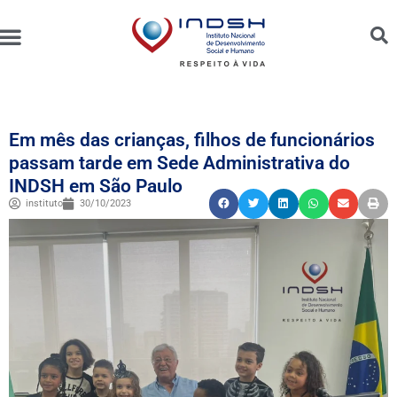
Unidades Administradas
Trabalhe Conosco
Canal de Ética e Bioética
Em mês das crianças, filhos de funcionários
passam tarde em Sede Administrativa do
INDSH em São Paulo
instituto
30/10/2023