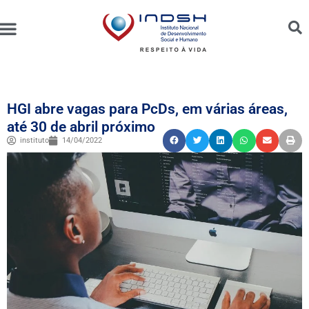
Unidades Administradas
Trabalhe Conosco
Canal de Ética e Bioética
HGI abre vagas para PcDs, em várias áreas,
até 30 de abril próximo
instituto
14/04/2022