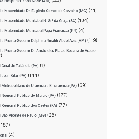
(44)
o Hospitalar Zona Norte (AM)
(41)
l e Maternidade Dr. Eugênio Gomes de Carvalho (MG)
(104)
l e Maternidade Municipal N. Srª da Graça (SC)
(4)
l e Maternidade Municipal Papa Francisco (PR)
(119)
l e Pronto-Socorro Delphina Rinaldi Abdel Aziz (AM)
 e Pronto-Socorro Dr. Aristóteles Platão Bezerra de Araújo
)
(1)
 Geral de Tailândia (PA)
(144)
 Jean Bitar (PA)
(69)
l Metropolitano de Urgência e Emergência (PA)
(177)
l Regional Público do Marajó (PA)
(77)
l Regional Público dos Caetés (PA)
(28)
l São Vicente de Paulo (MG)
(187)
(4)
ional