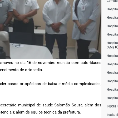
Complex
Hospita
Hospita
Hospita
Hospita
Hospital
(6
(AM)
Hospital
 promoveu no dia 16 de novembro reunião com autoridades
Hospital
tendimento de ortopedia.
Hospita
Hospita
der casos ortopédicos de baixa e média complexidades,
Hospita
Hospita
o secretário municipal de saúde Salomão Souza; além dos
INDSH
tencial); além de equipe técnica da prefeitura.
Instituc