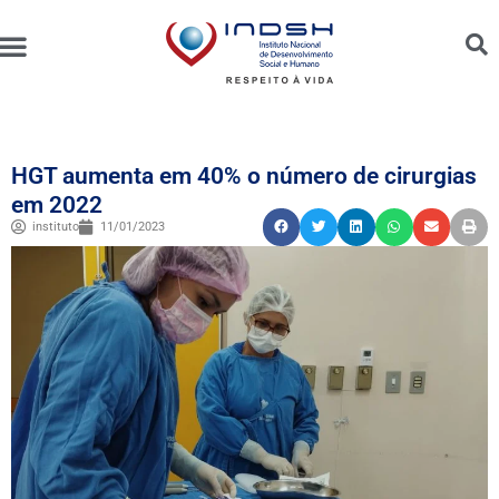
Unidades Administradas
Trabalhe Conosco
Canal de Ética e Bioética
HGT aumenta em 40% o número de cirurgias
em 2022
instituto
11/01/2023