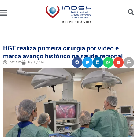
Unidades Administradas
Trabalhe Conosco
Canal de Ética e Bioética
HGT realiza primeira cirurgia por vídeo e
marca avanço histórico na saúde regional
instituto
18/05/2026