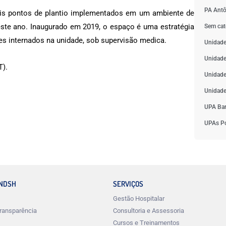
PA Antô
ois pontos de plantio implementados em um ambiente de
te ano. Inaugurado em 2019, o espaço é uma estratégia
Sem cat
es internados na unidade, sob supervisão medica.
Unidade
Unidade
).
Unidade
Unidade
UPA Bar
UPAs Po
INDSH
SERVIÇOS
Gestão Hospitalar
ransparência
Consultoria e Assessoria
Cursos e Treinamentos