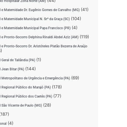
(44)
o Hospitalar Zona Norte (AM)
(41)
l e Maternidade Dr. Eugênio Gomes de Carvalho (MG)
(104)
l e Maternidade Municipal N. Srª da Graça (SC)
(4)
l e Maternidade Municipal Papa Francisco (PR)
(119)
l e Pronto-Socorro Delphina Rinaldi Abdel Aziz (AM)
 e Pronto-Socorro Dr. Aristóteles Platão Bezerra de Araújo
)
(1)
 Geral de Tailândia (PA)
(144)
 Jean Bitar (PA)
(69)
l Metropolitano de Urgência e Emergência (PA)
(178)
l Regional Público do Marajó (PA)
(77)
l Regional Público dos Caetés (PA)
(28)
l São Vicente de Paulo (MG)
(187)
(4)
ional