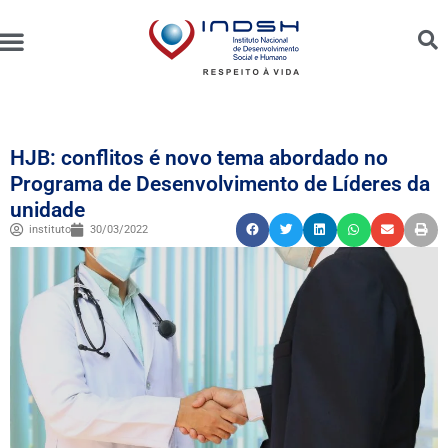
Unidades Administradas
Trabalhe Conosco
Canal de Ética e Bioética
HJB: conflitos é novo tema abordado no
Programa de Desenvolvimento de Líderes da
unidade
instituto
30/03/2022