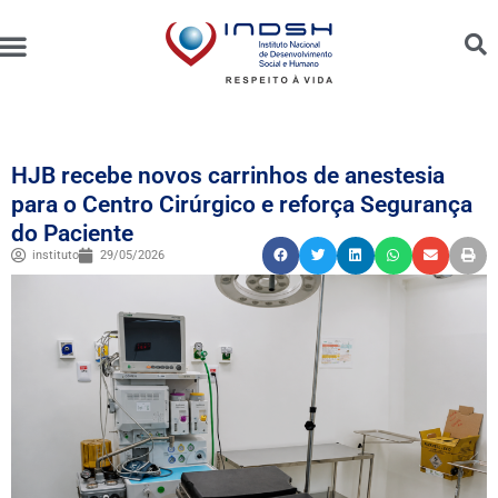
Unidades Administradas
Trabalhe Conosco
Canal de Ética e Bioética
HJB recebe novos carrinhos de anestesia
para o Centro Cirúrgico e reforça Segurança
do Paciente
instituto
29/05/2026