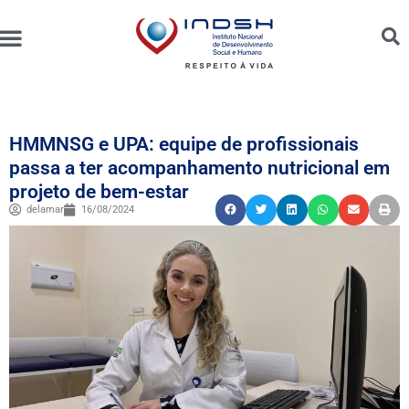
Unidades Administradas
Trabalhe Conosco
Canal de Ética e Bioética
HMMNSG e UPA: equipe de profissionais
passa a ter acompanhamento nutricional em
projeto de bem-estar
delamar
16/08/2024