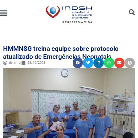
Unidades Administradas
Trabalhe Conosco
Canal de Ética e Bioética
HMMNSG treina equipe sobre protocolo
atualizado de Emergências Neonatais
delamar
23/10/2023