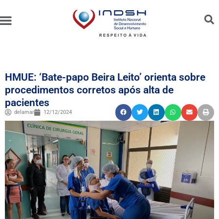
Unidades Administradas
Trabalhe Conosco
Canal de Ética e Bioética
HMUE: ‘Bate-papo Beira Leito’ orienta sobre
procedimentos corretos após alta de
pacientes
delamar
12/12/2024