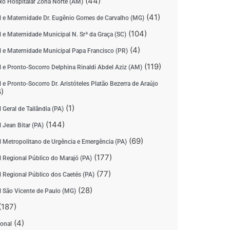
(44)
o Hospitalar Zona Norte (AM)
(41)
l e Maternidade Dr. Eugênio Gomes de Carvalho (MG)
(104)
l e Maternidade Municipal N. Srª da Graça (SC)
(4)
l e Maternidade Municipal Papa Francisco (PR)
(119)
l e Pronto-Socorro Delphina Rinaldi Abdel Aziz (AM)
 e Pronto-Socorro Dr. Aristóteles Platão Bezerra de Araújo
)
(1)
 Geral de Tailândia (PA)
(144)
 Jean Bitar (PA)
(69)
l Metropolitano de Urgência e Emergência (PA)
(177)
l Regional Público do Marajó (PA)
(77)
l Regional Público dos Caetés (PA)
(28)
l São Vicente de Paulo (MG)
(187)
(4)
ional