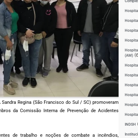
Complex
Hospita
Hospita
Hospita
Hospita
Hospital
(6
(AM)
Hospital
Hospital
Hospita
Hospita
A Sandra Regina (São Francisco do Sul / SC) promoveram
Hospita
mbros da Comissão Interna de Prevenção de Acidentes
Hospita
INDSH
Instituc
ntes de trabalho e noções de combate a incêndios,