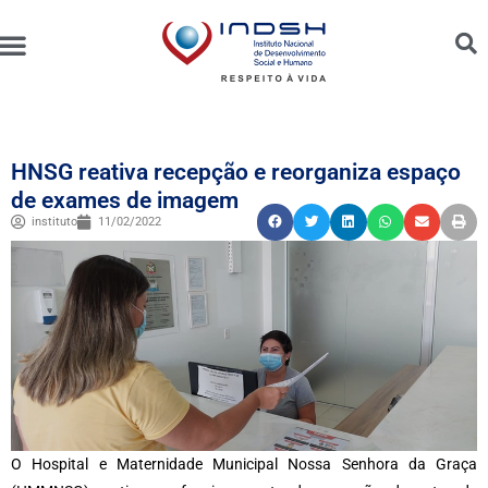
Unidades Administradas
Trabalhe Conosco
Canal de Ética e Bioética
HNSG reativa recepção e reorganiza espaço
de exames de imagem
instituto
11/02/2022
O Hospital e Maternidade Municipal Nossa Senhora da Graça