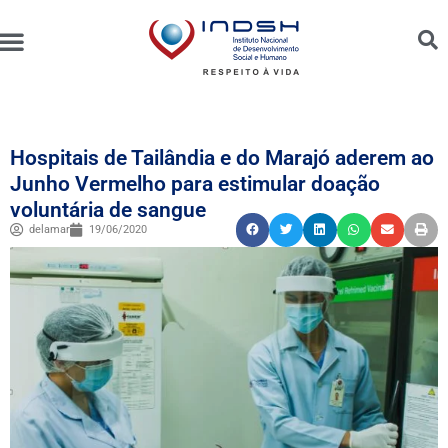
Unidades Administradas
Trabalhe Conosco
Canal de Ética e Bioética
Hospitais de Tailândia e do Marajó aderem ao
Junho Vermelho para estimular doação
voluntária de sangue
delamar
19/06/2020