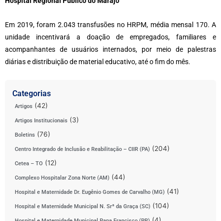
Hospital Regional Público do Marajó
Em 2019, foram 2.043 transfusões no HRPM, média mensal 170. A
unidade incentivará a doação de empregados, familiares e
acompanhantes de usuários internados, por meio de palestras
diárias e distribuição de material educativo, até o fim do mês.
Categorias
(42)
Artigos
(3)
Artigos Institucionais
(76)
Boletins
(204)
Centro Integrado de Inclusão e Reabilitação – CIIR (PA)
(12)
Cetea – TO
(44)
Complexo Hospitalar Zona Norte (AM)
(41)
Hospital e Maternidade Dr. Eugênio Gomes de Carvalho (MG)
(104)
Hospital e Maternidade Municipal N. Srª da Graça (SC)
(4)
Hospital e Maternidade Municipal Papa Francisco (PR)