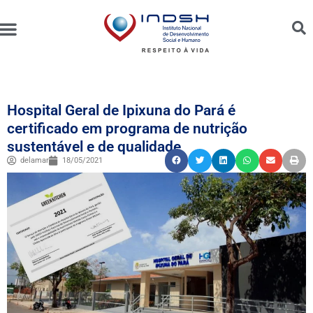
Unidades Administradas
Trabalhe Conosco
Canal de Ética e Bioética
Hospital Geral de Ipixuna do Pará é
certificado em programa de nutrição
sustentável e de qualidade
delamar
18/05/2021