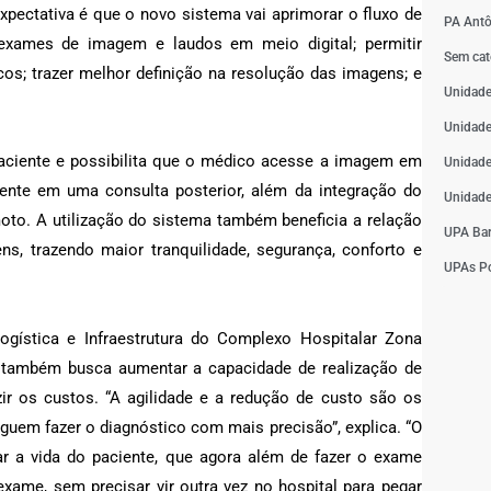
pectativa é que o novo sistema vai aprimorar o fluxo de
PA Antô
exames de imagem e laudos em meio digital; permitir
Sem cat
os; trazer melhor definição na resolução das imagens; e
Unidade
Unidade
paciente e possibilita que o médico acesse a imagem em
Unidade
ente em uma consulta posterior, além da integração do
Unidade
to. A utilização do sistema também beneficia a relação
UPA Bar
s, trazendo maior tranquilidade, segurança, conforto e
UPAs Po
ogística e Infraestrutura do Complexo Hospitalar Zona
o também busca aumentar a capacidade de realização de
ir os custos. “A agilidade e a redução de custo são os
uem fazer o diagnóstico com mais precisão”, explica. “O
ar a vida do paciente, que agora além de fazer o exame
xame, sem precisar vir outra vez no hospital para pegar