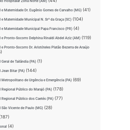
(44)
o Hospitalar Zona Norte (AM)
(41)
l e Maternidade Dr. Eugênio Gomes de Carvalho (MG)
(104)
l e Maternidade Municipal N. Srª da Graça (SC)
(4)
l e Maternidade Municipal Papa Francisco (PR)
(119)
l e Pronto-Socorro Delphina Rinaldi Abdel Aziz (AM)
 e Pronto-Socorro Dr. Aristóteles Platão Bezerra de Araújo
)
(1)
 Geral de Tailândia (PA)
(144)
 Jean Bitar (PA)
(69)
l Metropolitano de Urgência e Emergência (PA)
(178)
l Regional Público do Marajó (PA)
(77)
l Regional Público dos Caetés (PA)
(28)
l São Vicente de Paulo (MG)
(187)
(4)
ional