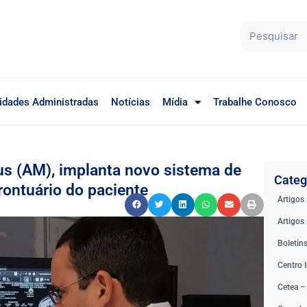
idades Administradas
Notícias
Mídia
Trabalhe Conosco
us (AM), implanta novo sistema de
Categ
ontuário do paciente
Artigos
Artigos 
Boletin
Centro I
Cetea –