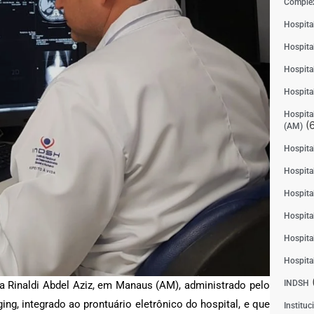
Complex
Hospita
Hospita
Hospita
Hospita
Hospital
(6
(AM)
Hospital
Hospital
Hospita
Hospita
Hospita
Hospita
INDSH
a Rinaldi Abdel Aziz, em Manaus (AM), administrado pelo
ng, integrado ao prontuário eletrônico do hospital, e que
Instituc