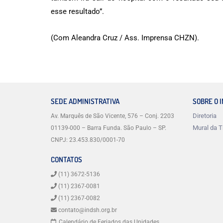
esse resultado”.
(Com Aleandra Cruz / Ass. Imprensa CHZN).
SEDE ADMINISTRATIVA
SOBRE O 
Diretoria
Av. Marquês de São Vicente, 576 – Conj. 2203
Mural da T
01139-000 – Barra Funda. São Paulo – SP.
CNPJ: 23.453.830/0001-70
CONTATOS
(11) 3672-5136
(11) 2367-0081
(11) 2367-0082
contato@indsh.org.br
Calendário de Feriados das Unidades