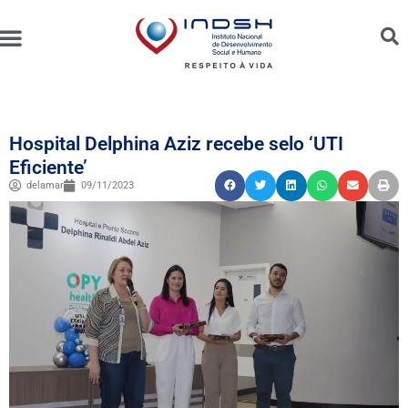
Unidades Administradas
Trabalhe Conosco
Canal de Ética e Bioética
Hospital Delphina Aziz recebe selo ‘UTI
Eficiente’
delamar
09/11/2023