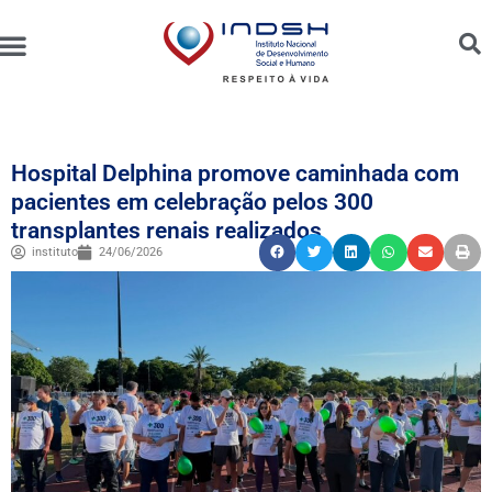
Unidades Administradas
Trabalhe Conosco
Canal de Ética e Bioética
Hospital Delphina promove caminhada com
pacientes em celebração pelos 300
transplantes renais realizados
instituto
24/06/2026