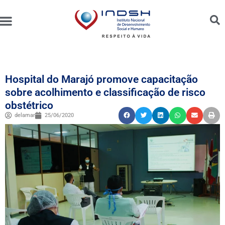
Unidades Administradas
Trabalhe Conosco
Canal de Ética e Bioética
Hospital do Marajó promove capacitação
sobre acolhimento e classificação de risco
obstétrico
delamar
25/06/2020