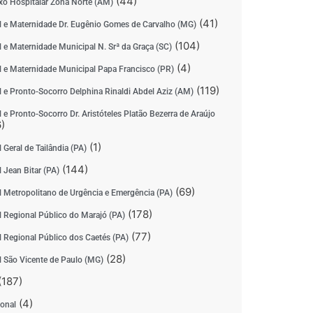
(44)
o Hospitalar Zona Norte (AM)
(41)
l e Maternidade Dr. Eugênio Gomes de Carvalho (MG)
(104)
l e Maternidade Municipal N. Srª da Graça (SC)
(4)
l e Maternidade Municipal Papa Francisco (PR)
(119)
l e Pronto-Socorro Delphina Rinaldi Abdel Aziz (AM)
 e Pronto-Socorro Dr. Aristóteles Platão Bezerra de Araújo
)
(1)
 Geral de Tailândia (PA)
(144)
 Jean Bitar (PA)
(69)
l Metropolitano de Urgência e Emergência (PA)
(178)
l Regional Público do Marajó (PA)
(77)
l Regional Público dos Caetés (PA)
(28)
l São Vicente de Paulo (MG)
(187)
(4)
ional