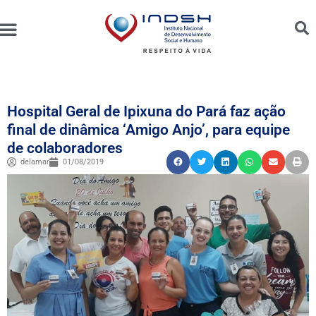
Unidades Administradas
Trabalhe Conosco
Canal de Ética e Bioética
Hospital Geral de Ipixuna do Pará faz ação
final de dinâmica ‘Amigo Anjo’, para equipe
de colaboradores
delamar
01/08/2019