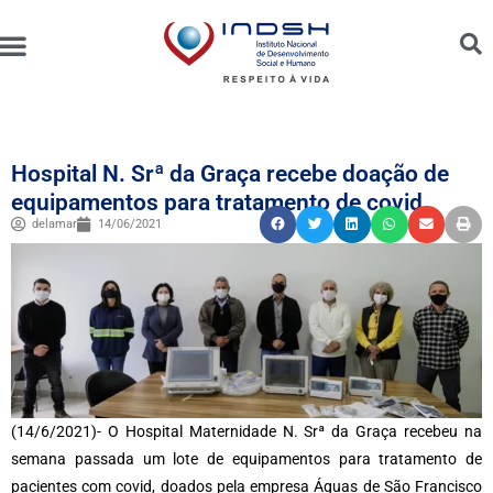
Unidades Administradas
Trabalhe Conosco
Canal de Ética e Bioética
Hospital N. Srª da Graça recebe doação de
equipamentos para tratamento de covid
delamar
14/06/2021
(14/6/2021)- O Hospital Maternidade N. Srª da Graça recebeu na
semana passada um lote de equipamentos para tratamento de
pacientes com covid, doados pela empresa Águas de São Francisco