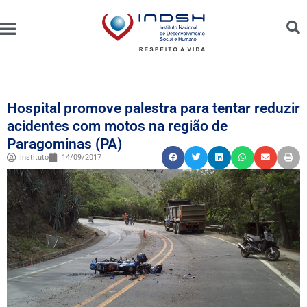
Unidades Administradas
Trabalhe Conosco
Canal de Ética e Bioética
Hospital promove palestra para tentar reduzir
acidentes com motos na região de
Paragominas (PA)
instituto
14/09/2017