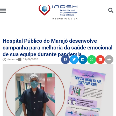
Unidades Administradas
Trabalhe Conosco
Canal de Ética e Bioética
Hospital Público do Marajó desenvolve
campanha para melhoria da saúde emocional
de sua equipe durante pandemia
delamar
12/06/2020