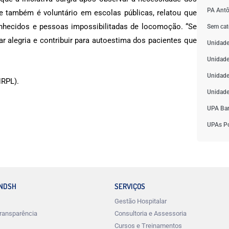
PA Antô
e também é voluntário em escolas públicas, relatou que
onhecidos e pessoas impossibilitadas de locomoção. “Se
Sem cat
r alegria e contribuir para autoestima dos pacientes que
Unidade
Unidade
Unidade
HRPL).
Unidade
UPA Bar
UPAs Po
INDSH
SERVIÇOS
Gestão Hospitalar
ransparência
Consultoria e Assessoria
Cursos e Treinamentos