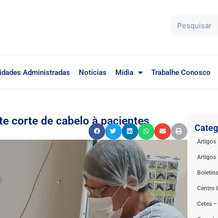
idades Administradas
Notícias
Mídia
Trabalhe Conosco
te corte de cabelo à pacientes
Categ
Artigos
Artigos 
Boletin
Centro I
Cetea –