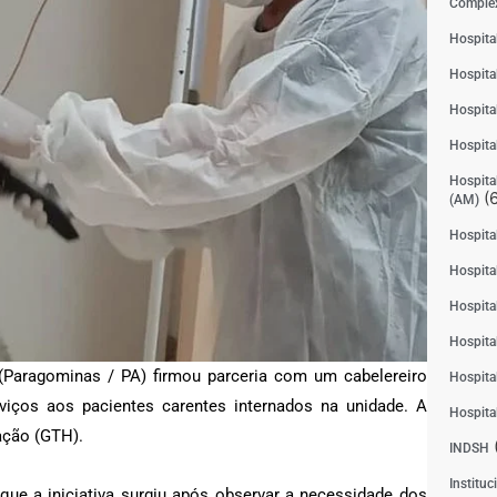
Complex
Hospita
Hospita
Hospita
Hospita
Hospital
(6
(AM)
Hospital
Hospital
Hospita
Hospita
 (Paragominas / PA) firmou parceria com um cabelereiro
Hospita
erviços aos pacientes carentes internados na unidade. A
Hospita
ação (GTH).
INDSH
Instituc
que a iniciativa surgiu após observar a necessidade dos