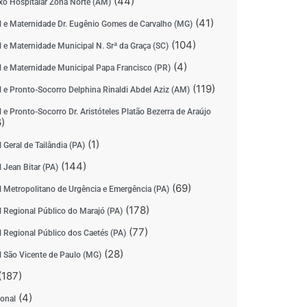
(44)
o Hospitalar Zona Norte (AM)
(41)
l e Maternidade Dr. Eugênio Gomes de Carvalho (MG)
(104)
l e Maternidade Municipal N. Srª da Graça (SC)
(4)
l e Maternidade Municipal Papa Francisco (PR)
(119)
l e Pronto-Socorro Delphina Rinaldi Abdel Aziz (AM)
 e Pronto-Socorro Dr. Aristóteles Platão Bezerra de Araújo
)
(1)
 Geral de Tailândia (PA)
(144)
 Jean Bitar (PA)
(69)
l Metropolitano de Urgência e Emergência (PA)
(178)
l Regional Público do Marajó (PA)
(77)
l Regional Público dos Caetés (PA)
(28)
l São Vicente de Paulo (MG)
(187)
(4)
ional