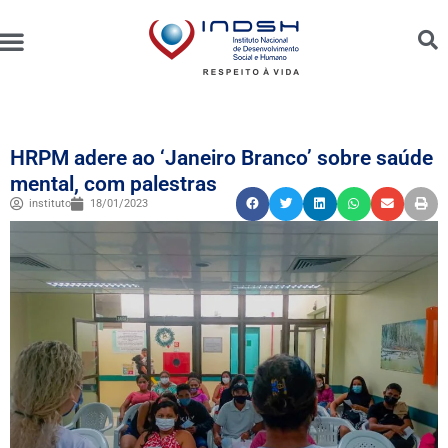
Unidades Administradas
Trabalhe Conosco
Canal de Ética e Bioética
HRPM adere ao ‘Janeiro Branco’ sobre saúde
mental, com palestras
instituto
18/01/2023