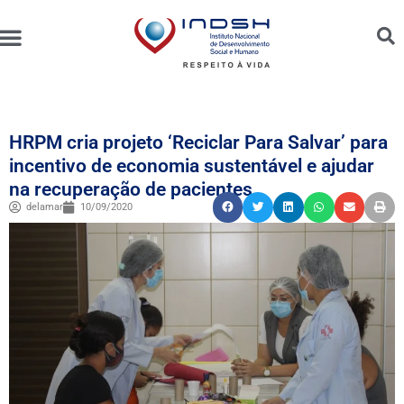
Unidades Administradas
Trabalhe Conosco
Canal de Ética e Bioética
HRPM cria projeto ‘Reciclar Para Salvar’ para
incentivo de economia sustentável e ajudar
na recuperação de pacientes
delamar
10/09/2020