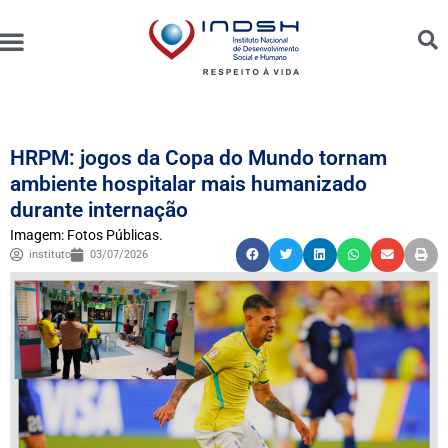
Unidades Administradas
Trabalhe Conosco
Canal de Ética e Bioética
HRPM: jogos da Copa do Mundo tornam
ambiente hospitalar mais humanizado
durante internação
Imagem: Fotos Públicas.
instituto
03/07/2026