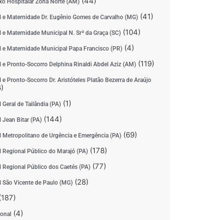
(44)
o Hospitalar Zona Norte (AM)
(41)
l e Maternidade Dr. Eugênio Gomes de Carvalho (MG)
(104)
l e Maternidade Municipal N. Srª da Graça (SC)
(4)
l e Maternidade Municipal Papa Francisco (PR)
(119)
l e Pronto-Socorro Delphina Rinaldi Abdel Aziz (AM)
 e Pronto-Socorro Dr. Aristóteles Platão Bezerra de Araújo
)
(1)
 Geral de Tailândia (PA)
(144)
 Jean Bitar (PA)
(69)
l Metropolitano de Urgência e Emergência (PA)
(178)
l Regional Público do Marajó (PA)
(77)
l Regional Público dos Caetés (PA)
(28)
l São Vicente de Paulo (MG)
(187)
(4)
ional