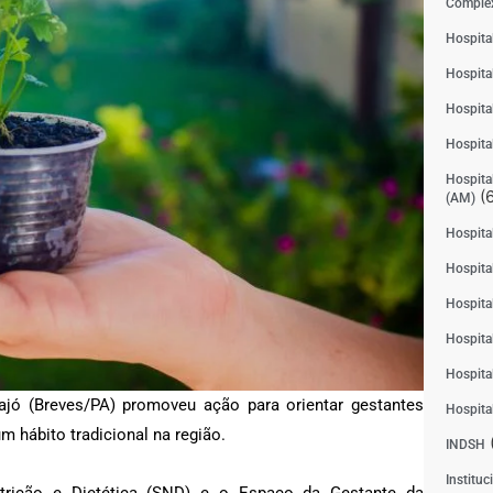
Complex
Hospita
Hospita
Hospita
Hospita
Hospital
(6
(AM)
Hospital
Hospital
Hospita
Hospita
Hospita
ajó (Breves/PA) promoveu ação para orientar gestantes
Hospita
m hábito tradicional na região.
INDSH
Instituc