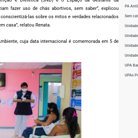
utrição e Dietética (SND) e o Espaço da Gestante da
PA Antô
iziam fazer uso de chás abortivos, sem saber”, explicou
conscientizá-las sobre os mitos e verdades relacionados
Sem cat
m casa”, relatou Renata.
Unidade
Unidade
Ambiente, cuja data internacional é comemorada em 5 de
Unidade
Unidade
UPA Bar
UPAs Po