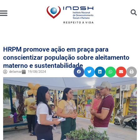
Unidades Administradas
Trabalhe Conosco
Canal de Ética e Bioética
HRPM promove ação em praça para
conscientizar população sobre aleitamento
materno e sustentabilidade
delamar
19/08/2024