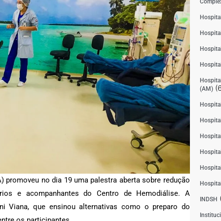
Complex
Hospita
Hospita
Hospita
Hospita
Hospital
(6
(AM)
Hospital
Hospital
Hospita
Hospita
Hospita
A) promoveu no dia 19 uma palestra aberta sobre redução
Hospita
rios e acompanhantes do Centro de Hemodiálise. A
INDSH
ani Viana, que ensinou alternativas como o preparo do
Instituc
ntre os participantes.