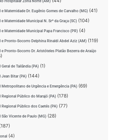
(44)
o Hospitalar Zona Norte (AM)
(41)
l e Maternidade Dr. Eugênio Gomes de Carvalho (MG)
(104)
l e Maternidade Municipal N. Srª da Graça (SC)
(4)
l e Maternidade Municipal Papa Francisco (PR)
(119)
l e Pronto-Socorro Delphina Rinaldi Abdel Aziz (AM)
 e Pronto-Socorro Dr. Aristóteles Platão Bezerra de Araújo
)
(1)
 Geral de Tailândia (PA)
(144)
 Jean Bitar (PA)
(69)
l Metropolitano de Urgência e Emergência (PA)
(178)
l Regional Público do Marajó (PA)
(77)
l Regional Público dos Caetés (PA)
(28)
l São Vicente de Paulo (MG)
(187)
(4)
ional