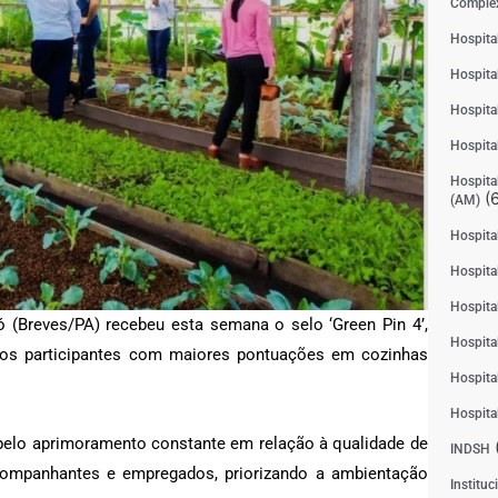
Complex
Hospita
Hospita
Hospita
Hospita
Hospital
(6
(AM)
Hospital
Hospital
Hospita
ó (Breves/PA) recebeu esta semana o selo ‘Green Pin 4’,
Hospita
aos participantes com maiores pontuações em cozinhas
Hospita
Hospita
 pelo aprimoramento constante em relação à qualidade de
INDSH
acompanhantes e empregados, priorizando a ambientação
Instituc