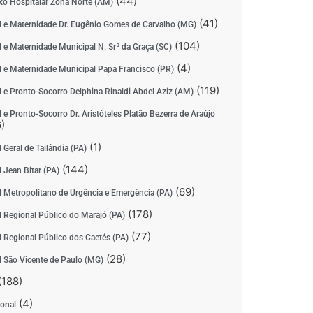
(44)
o Hospitalar Zona Norte (AM)
(41)
l e Maternidade Dr. Eugênio Gomes de Carvalho (MG)
(104)
l e Maternidade Municipal N. Srª da Graça (SC)
(4)
l e Maternidade Municipal Papa Francisco (PR)
(119)
l e Pronto-Socorro Delphina Rinaldi Abdel Aziz (AM)
 e Pronto-Socorro Dr. Aristóteles Platão Bezerra de Araújo
)
(1)
 Geral de Tailândia (PA)
(144)
 Jean Bitar (PA)
(69)
l Metropolitano de Urgência e Emergência (PA)
(178)
l Regional Público do Marajó (PA)
(77)
l Regional Público dos Caetés (PA)
(28)
l São Vicente de Paulo (MG)
(188)
(4)
ional