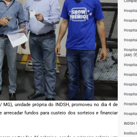
Complex
Hospita
Hospita
Hospita
Hospita
Hospital
(6
(AM)
Hospital
Hospital
Hospita
Hospita
Hospita
/ MG), unidade própria do INDSH, promoveu no dia 4 de
 arrecadar fundos para custeio dos sorteios e financiar
Hospita
INDSH
Instituc