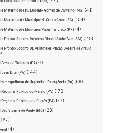
(44)
o Hospitalar Zona Norte (AM)
(41)
l e Maternidade Dr. Eugênio Gomes de Carvalho (MG)
(104)
l e Maternidade Municipal N. Srª da Graça (SC)
(4)
l e Maternidade Municipal Papa Francisco (PR)
(119)
l e Pronto-Socorro Delphina Rinaldi Abdel Aziz (AM)
 e Pronto-Socorro Dr. Aristóteles Platão Bezerra de Araújo
)
(1)
 Geral de Tailândia (PA)
(144)
 Jean Bitar (PA)
(69)
l Metropolitano de Urgência e Emergência (PA)
(178)
l Regional Público do Marajó (PA)
(77)
l Regional Público dos Caetés (PA)
(28)
l São Vicente de Paulo (MG)
(187)
(4)
ional