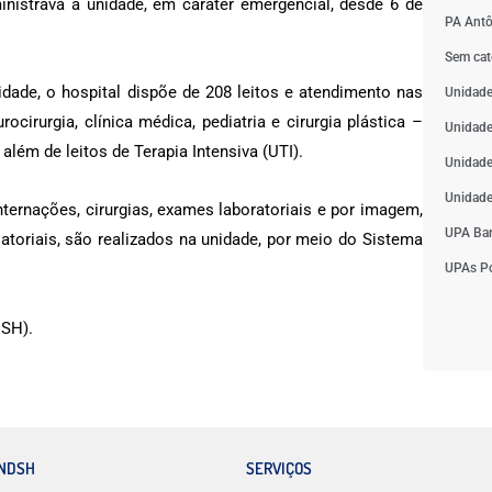
inistrava a unidade, em caráter emergencial, desde 6 de
PA Antô
Sem cat
idade, o
hospital dispõe de 208 leitos e atendimento nas
Unidade
rocirurgia, clínica médica, pediatria e cirurgia plástica –
Unidade
além de leitos de Terapia Intensiva (UTI).
Unidade
Unidade
ternações, cirurgias, exames laboratoriais e por imagem,
UPA Bar
atoriais, são realizados na unidade, por meio do Sistema
UPAs Po
SH).
INDSH
SERVIÇOS