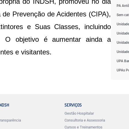
própria do INDSH, promoveu no dia
PA Antô
a de Prevenção de Acidentes (CIPA),
Sem cat
Unidade
tintores e Suas Classes, incluindo
Unidade
s. O objetivo é aumentar ainda a
Unidade
ntes e visitantes.
Unidade
UPA Bar
UPAs Po
INDSH
SERVIÇOS
Gestão Hospitalar
ransparência
Consultoria e Assessoria
Cursos e Treinamentos