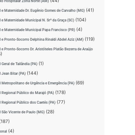
(44)
o Hospitalar Zona Norte (AM)
(41)
l e Maternidade Dr. Eugênio Gomes de Carvalho (MG)
(104)
l e Maternidade Municipal N. Srª da Graça (SC)
(4)
l e Maternidade Municipal Papa Francisco (PR)
(119)
l e Pronto-Socorro Delphina Rinaldi Abdel Aziz (AM)
 e Pronto-Socorro Dr. Aristóteles Platão Bezerra de Araújo
)
(1)
 Geral de Tailândia (PA)
(144)
 Jean Bitar (PA)
(69)
l Metropolitano de Urgência e Emergência (PA)
(178)
l Regional Público do Marajó (PA)
(77)
l Regional Público dos Caetés (PA)
(28)
l São Vicente de Paulo (MG)
(187)
(4)
ional